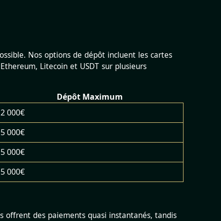
sible. Nos options de dépôt incluent les cartes
 Ethereum, Litecoin et USDT sur plusieurs
Dépôt Maximum
2 000€
5 000€
5 000€
5 000€
ies offrent des paiements quasi instantanés, tandis