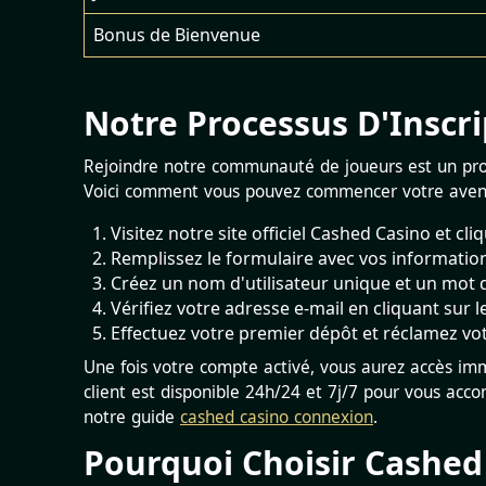
Bonus de Bienvenue
Notre Processus D'Inscri
Rejoindre notre communauté de joueurs est un proce
Voici comment vous pouvez commencer votre avent
Visitez notre site officiel Cashed Casino et cli
Remplissez le formulaire avec vos informatio
Créez un nom d'utilisateur unique et un mot 
Vérifiez votre adresse e-mail en cliquant sur l
Effectuez votre premier dépôt et réclamez v
Une fois votre compte activé, vous aurez accès im
client est disponible 24h/24 et 7j/7 pour vous acco
notre guide
cashed casino connexion
.
Pourquoi Choisir Cashed