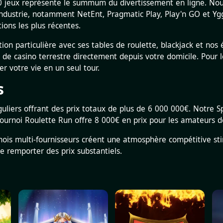
00 jeux représente le summum du divertissement en ligne. No
'industrie, notamment NetEnt, Pragmatic Play, Play'n GO et Yg
ions les plus récentes.
ion particulière avec ses tables de roulette, blackjack et nos 
e casino terrestre directement depuis votre domicile. Pour l
r votre vie en un seul tour.
s
réguliers offrant des prix totaux de plus de 6 000 000€. Notre
urnoi Roulette Run offre 8 000€ en prix pour les amateurs de
ois multi-fournisseurs créent une atmosphère compétitive s
e remporter des prix substantiels.