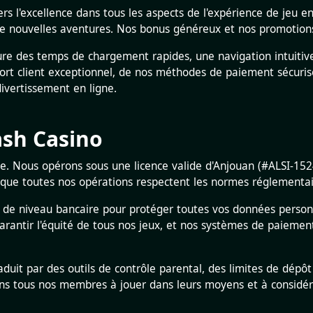
 l'excellence dans tous les aspects de l'expérience de jeu en
e nouvelles aventures. Nos bonus généreux et nos promotions 
 des temps de chargement rapides, une navigation intuitive, 
rt client exceptionnel, de nos méthodes de paiement sécuris
divertissement en ligne.
ash Casino
lue. Nous opérons sous une licence valide d'Anjouan (#ALSI-1
que toutes nos opérations respectent les normes réglementaires
L de niveau bancaire pour protéger toutes vos données personne
arantir l'équité de tous nos jeux, et nos systèmes de paieme
uit par des outils de contrôle parental, des limites de dépôt 
ons tous nos membres à jouer dans leurs moyens et à considér