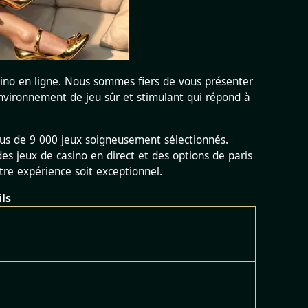
sino en ligne. Nous sommes fiers de vous présenter
nvironnement de jeu sûr et stimulant qui répond à
lus de 9 000 jeux soigneusement sélectionnés.
des jeux de casino en direct et des options de paris
tre expérience soit exceptionnel.
ls