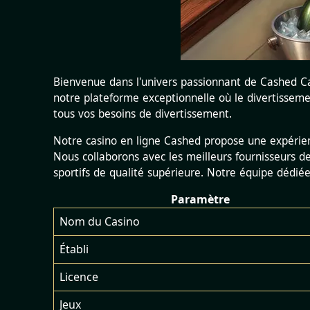
Bienvenue dans l'univers passionnant de Cashed Cas
notre plateforme exceptionnelle où le divertissem
tous vos besoins de divertissement.
Notre casino en ligne Cashed propose une expérien
Nous collaborons avec les meilleurs fournisseurs de 
sportifs de qualité supérieure. Notre équipe dédié
Paramètre
Nom du Casino
Établi
Licence
Jeux