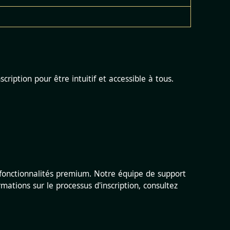
iption pour être intuitif et accessible à tous.
 fonctionnalités premium. Notre équipe de support
mations sur le processus d'inscription, consultez